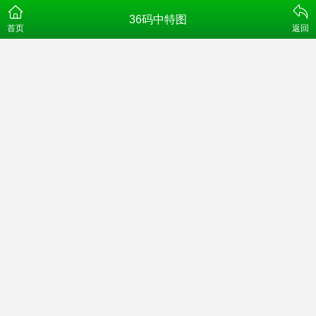
36码中特图
首页
返回