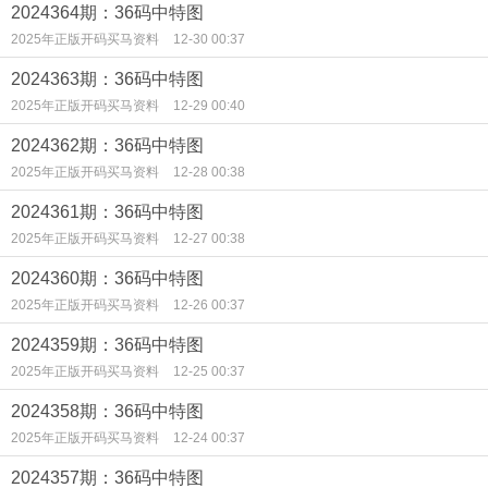
2024364期：36码中特图
2025年正版开码买马资料
12-30 00:37
2024363期：36码中特图
2025年正版开码买马资料
12-29 00:40
2024362期：36码中特图
2025年正版开码买马资料
12-28 00:38
2024361期：36码中特图
2025年正版开码买马资料
12-27 00:38
2024360期：36码中特图
2025年正版开码买马资料
12-26 00:37
2024359期：36码中特图
2025年正版开码买马资料
12-25 00:37
2024358期：36码中特图
2025年正版开码买马资料
12-24 00:37
2024357期：36码中特图