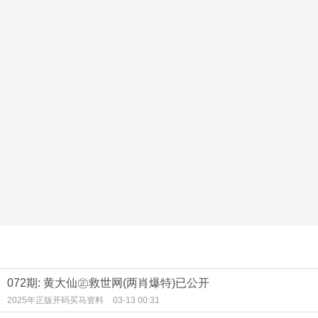
072期: 黄大仙㊣救世网(两肖爆特)已公开
2025年正版开码买马资料
03-13 00:31