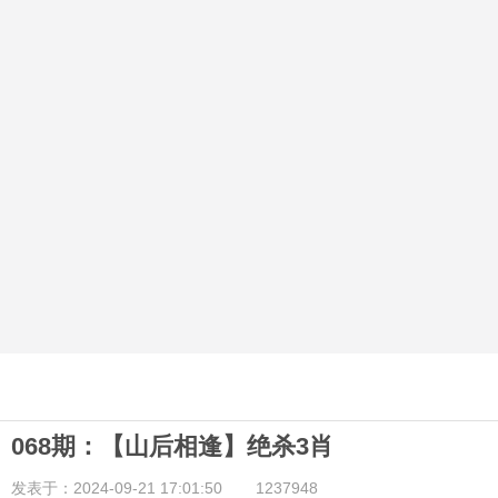
068期：【山后相逢】绝杀3肖
发表于：2024-09-21 17:01:50
1237948